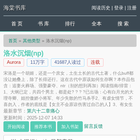
海棠书库
阅读历史
|
登录
|
注册
首 页
书 库
排行
全本
搜 索
首页
其他类型
洛水沉烟(np)
洛水沉烟(np)
Aurora
11万字
41687人读过
连载
宋洛是一个胡姬，还是一个庶女，土生土长的古代土著，什么buff都
没让她叠上，除了长得还行。这在古代中原该如何生存啊？本作品包
含：追妻火葬场、强娶豪夺、ntr（别的想到再加）阅读指南/排雷：
1、大纲已定，共四个男主，都是处? ? ? ?已出场：心有白月光的大
理寺卿、姐控傲娇小将军、年少失散的竹马杀手2、有虐女情节，不
喜勿入，作者的底线是【女主不会原谅伤害过自己的人】3、有女生
子情节，有男主死亡情节（真死，非假死，无重生）4、作者第一次
最新章节：
第六十二章痛心
写文，文笔小白，欢迎各种指正更新频率：一天一更，100收/200珠
更新时间：2025-12-07 14:33
加更碎碎念：算是...
留言反馈
开始阅读
推荐本书
加入书架