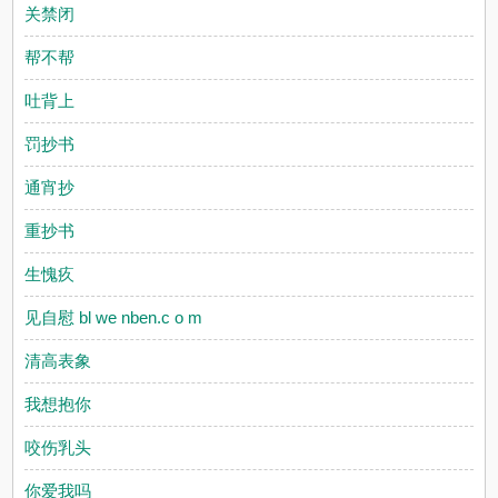
关禁闭
帮不帮
吐背上
罚抄书
通宵抄
重抄书
生愧疚
见自慰 bl we nben.c o m
清高表象
我想抱你
咬伤乳头
你爱我吗