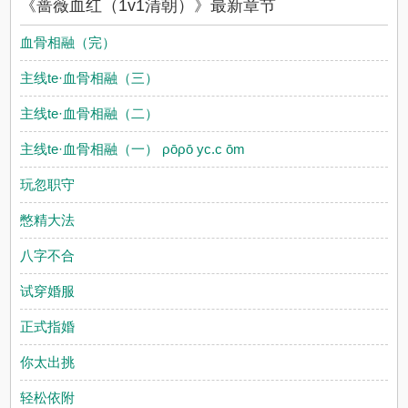
《蔷薇血红（1v1清朝）》最新章节
血骨相融（完）
主线te·血骨相融（三）
主线te·血骨相融（二）
主线te·血骨相融（一） ρōρō yc.c ōm
玩忽职守
憋精大法
八字不合
试穿婚服
正式指婚
你太出挑
轻松依附