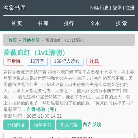
海棠书库
阅读历史
|
登录
|
注册
首 页
书 库
排行
全本
搜 索
首页
其他类型
蔷薇血红（1v1清朝）
蔷薇血红（1v1清朝）
不后悔
19万字
15847人读过
连载
建议先收藏等完结再看 很快的我已经写完了在奥都十七岁时，皇上突
然要他带从未见过世面的和宜公主去江南玩，起初的他百般不愿，因
为他虽没见过公主，但却从许多人口中得知公主是个跋扈又恶劣的
人。可皇上又指定要他去，无奈之下，他只好收拾行李前去午门等
她。.....看他这样和宜忽然笑了，她看了看附近，见是真的没人，就
上手拉起他的袍子，然后皱着眉拍了拍他的腿。“你来的时候摔了吗？
裤子上好脏啊，有泥。”奥都诧异地低头去看，谁知和宜竟伸出手一把
最新章节：
血骨相融（完）
抓住了他的阳根，她兴奋道：“好大啊！”阳根被她抓得痛，他连忙扯
更新时间：2025-11-30 14:32
她的手要把她...
留言反馈
开始阅读
推荐本书
加入书架