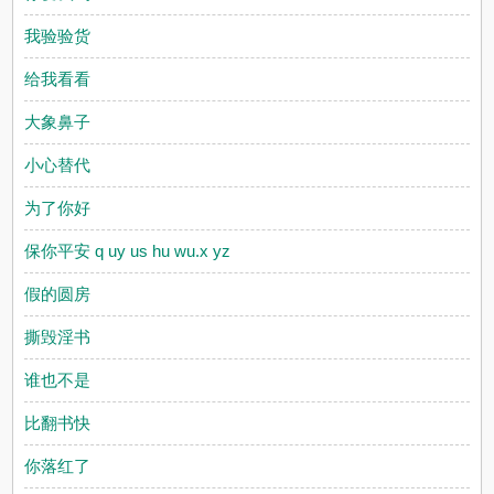
我验验货
给我看看
大象鼻子
小心替代
为了你好
保你平安 q uy us hu wu.x yz
假的圆房
撕毁淫书
谁也不是
比翻书快
你落红了