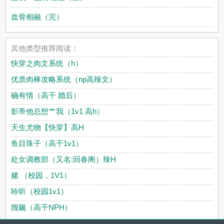
血骨相融（完）
其他类型推荐阅读：
快穿之肉文系统（h）
优质肉棒攻略系统（np高辣文）
确有情（高干 婚后）
影帝他总想艹我（1v1 高h）
天生尤物【快穿】高H
鱼目珠子（高干1v1）
处女调教部（又名:回春阁）辣H
赌 （校园，1V1）
聆听（校园1v1）
觊觎（高干NPH）