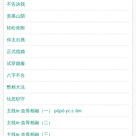
不告诉我
羡慕山阴
轻松依附
你太出挑
正式指婚
试穿婚服
八字不合
憋精大法
玩忽职守
主线te·血骨相融（一） ρōρō yc.c ōm
主线te·血骨相融（二）
主线te·血骨相融（三）