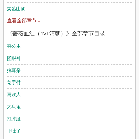
羡慕山阴
查看全部章节 ↓
《蔷薇血红（1v1清朝）》全部章节目录
穷公主
怪眼神
猪耳朵
划手臂
喜欢人
大乌龟
打肿脸
吓吐了