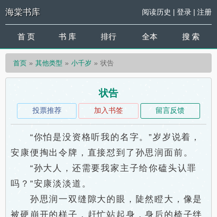
海棠书库
阅读历史
|
登录
|
注册
首 页
书 库
排行
全本
搜 索
首页
其他类型
小千岁
状告
状告
投票推荐
加入书签
留言反馈
“你怕是没资格听我的名字。”岁岁说着，
安康便掏出令牌，直接怼到了孙思润面前。
“孙大人，还需要我家主子给你磕头认罪
吗？”安康淡淡道。
孙思润一双缝隙大的眼，陡然瞪大，像是
被硬崩开的样子，赶忙站起身，身后的椅子绊