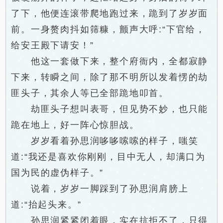
了下，他便连滚带爬地跑过来，跪到了岁岁面
前。一身赘肉抖如筛糠，颤声大呼:“下官给，
给安王殿下请安！”
他这一套做下来，整个府衙内，全都寂静
下来，转瞬之间，除了那不明所以发着愣的劫
匪头子，其余人等已全部跪地叩首。
劫匪头子想叫表哥，但见势不妙，也只能
跪在地上，好一阵心惊胆战。
岁岁看着孙思润哆哆嗦嗦的样子，嗤笑
道:“我还是喜欢你刚刚，目中无人，却满口为
国为民的虚伪样子。”
说着，岁岁一脚踩到了孙思润肩膀上
道:“抬起头来。”
孙思润紧紧闭着眼，实在抗拒不了，只得