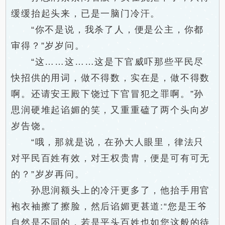
缓缓抬起头来，已是一脑门冷汗。
“你不是说，我杀了人，便是公主，你都
审得？”岁岁问。
“这……这……这是下官威吓那些平民尽
快招供的用词，做不得数，实在是，做不得数
啊。还请安王殿下饶过下官冒犯之罪啊。”孙
思润硬堆起谄媚的笑，又重重磕了两个头向岁
岁告饶。
“哦，那就是说，在孙大人眼里，律法只
对平民百姓有效，对王权贵胄，便是可有可无
的？”岁岁再问。
孙思润额头上的冷汗更多了，他抬手用官
袍衣袖擦了擦脸，然后谄媚更甚道:“您是王爷
自然是不同的，若是平头百姓也如您这般的待