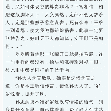
遇，又如何体现您的尊贵非凡？下官相信，如
您这般胸怀天下，大义凛然，定然不会无故杀
人，定是那些贼子蓄意谋害，死有余辜！王爷
一到遵郡，便为我遵郡铲除祸害，此事一定要
张榜告之，好叫天下人都知晓，安王殿下是如
何……”
岁岁听着他那一张嘴开口就是拍马屁，连
一句重样的都没有，抬头和沉握瑜对视一眼，
彼此眼中都是同样的了然于胸。
“孙大人为官数载，确实是深谙为官之
道。许是本王听信传言，错怪孙大人了。”岁
岁说着，挪开了脚。
孙思润摸不准岁岁这没有情绪的语气，到
底是什么意思，自己撑着地，费了好大劲才站