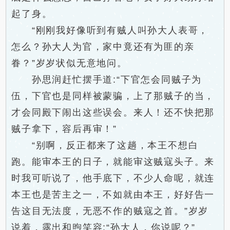
起了身。
“刚刚我好像听到有贼人叫孙大人表哥，
怎么？孙大人为官，家中竟还有为匪的亲
眷？”岁岁状似无意地问。
孙思润赶忙摆手道:“下官怎会同贼子为
伍，下官也是同样被蒙骗，上了那贼子的当，
才会同殿下闹出这些误会。来人！还不快把那
贼子拿下，容后再审！”
“别啊，反正都来了这趟，本王不想白
跑。能审本王的日子，就能审这贼寇头子。来
时我可听说了，他手底下，不少人命呢，就连
本王也是苦主之一，不如就由本王，好好告一
告这目无法度，无恶不作的贼寇之首。”岁岁
说着，露出和煦笑容:“孙大人，你说呢？”