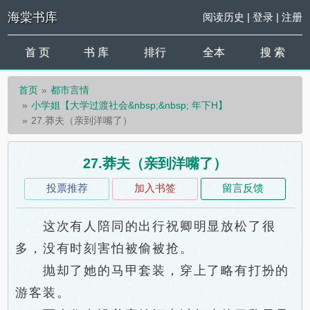
海棠书库
阅读历史
|
登录
|
注册
首 页
书 库
排行
全本
搜 索
首页
都市言情
小学姐【大学过渡社会&nbsp;&nbsp; 年下H】
27.莽夫（亲到洋嘴了）
27.莽夫（亲到洋嘴了）
投票推荐
加入书签
留言反馈
这次有人陪同的出行祝卿明显放松了很
多，没有时刻害怕被偷被抢。
抛却了她的马甲套装，穿上了略有打扮的
游客装。