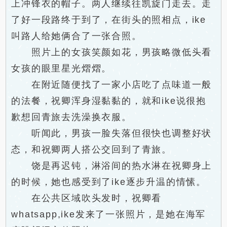
上冲锋衣的帽子。两人继续往凯旋门走去。走
了好一段路终于到了，在街头的照相点，ike
叫路人给她俩合了一张合照。
照片上的女孩笑颜如花，男孩略微低头看
女孩的眼里星光熠熠。
在附近随便找了一家小店吃了点味道一般
的法餐，祝卿浑身湿黏黏的，就和ike说很抱
歉想回青旅去洗澡换衣服。
听闻此，男孩一脸失落但很快也调整好状
态，和祝卿两人搭公交回到了青旅。
饶是再迟钝，淋浴间的热水淋在祝卿身上
的时候，她也感受到了ike逐步升温的情愫。
在公共区域吹头发时，祝卿看
whatsapp,ike发来了一张照片，是她在海军