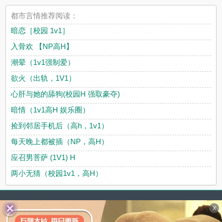
都市言情推荐阅读：
暗恋［校园 1v1］
入骨欢 【NP高H】
潮晕（1v1强制爱）
欲火（出轨，1V1）
心肝与她的舔狗(校园H 强取豪夺)
暗情（1v1高H 娱乐圈）
捡到邻居手机后（高h，1v1）
每天晚上都被插（NP，高H）
应召男菩萨 (1V1) H
两小无猜（校园1v1，高H）
X