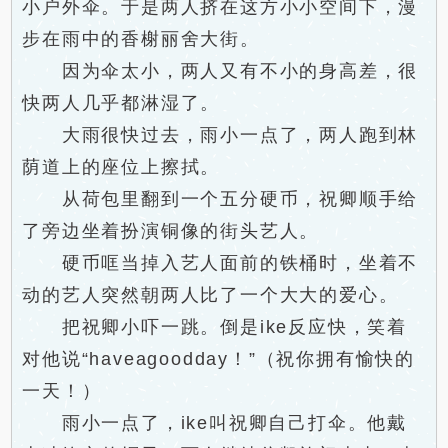
小户外伞。于是两人挤在这方小小空间下，漫
步在雨中的香榭丽舍大街。
因为伞太小，两人又有不小的身高差，很
快两人几乎都淋湿了。
大雨很快过去，雨小一点了，两人跑到林
荫道上的座位上擦拭。
从荷包里翻到一个五分硬币，祝卿顺手给
了旁边坐着扮演铜像的街头艺人。
硬币哐当掉入艺人面前的铁桶时，坐着不
动的艺人突然朝两人比了一个大大的爱心。
把祝卿小吓一跳。倒是ike反应快，笑着
对他说“haveagoodday！”（祝你拥有愉快的
一天！）
雨小一点了，ike叫祝卿自己打伞。他戴