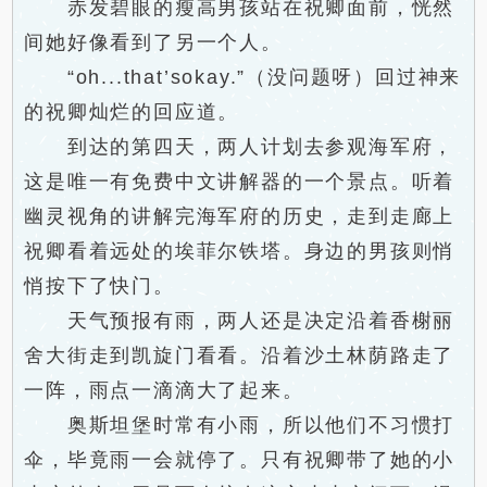
赤发碧眼的瘦高男孩站在祝卿面前，恍然
间她好像看到了另一个人。
“oh...that’sokay.”（没问题呀）回过神来
的祝卿灿烂的回应道。
到达的第四天，两人计划去参观海军府，
这是唯一有免费中文讲解器的一个景点。听着
幽灵视角的讲解完海军府的历史，走到走廊上
祝卿看着远处的埃菲尔铁塔。身边的男孩则悄
悄按下了快门。
天气预报有雨，两人还是决定沿着香榭丽
舍大街走到凯旋门看看。沿着沙土林荫路走了
一阵，雨点一滴滴大了起来。
奥斯坦堡时常有小雨，所以他们不习惯打
伞，毕竟雨一会就停了。只有祝卿带了她的小