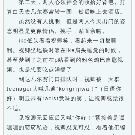
第二天，两人心领神会的收拾好背包。打
算白天去凡尔赛宫转一圈，然后晚上去酒店。
虽然没有人挑明，但是两人今天出门的姿
态明显是更像情侣。挽手，贴面亲吻。
ike低头看着祝卿笑，看起来一切都顺
利。祝卿坐地铁时靠在ike肩头睡觉的时候，
甚至梦到了之前在p站看到的粉色鸡巴自慰视
频。也是想要吃点洋餐了。
到达凡尔赛门口排队时，祝卿被一大群
teenager大喊几遍“kongnijiwa！”（日语你
好）明显带有racist意味的笑，让祝卿感觉很
不适。
见祝卿无回应后又喊“你好！”紧接着是嘿
嘿嘿的窃窃私语，祝卿忍无可忍，看着他们铿