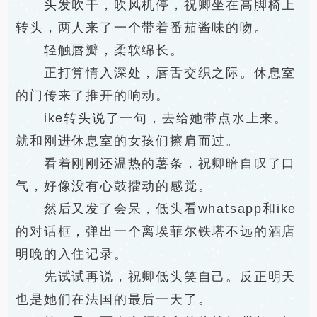
头发吹干，吹风机停，祝卿坐在高脚椅上
转头，两人来了一个带着番茄酱味的吻。
轻触唇瓣，柔软绵长。
正打算情入深处，唇舌交织之际。休息室
的门传来了推开的响动。
ike转头说了一句，去给她带点水上来。
就和刚进休息室的女孩们擦肩而过。
看着刚刚还温热的薯条，祝卿暗自叹了口
气，好像没有心鼓擂动的感觉。
然后又发了会呆，低头看whatsapp和ike
的对话框，弹出一个离埃菲尔铁塔不远的酒店
明晚的入住记录。
先试试再说，祝卿低头笑自己。反正明天
也是她们在法国的最后一天了。