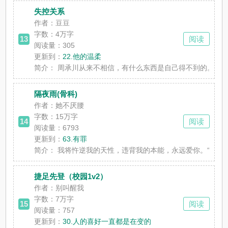
失控关系
作者：豆豆
字数：
4万字
13
阅读
阅读量：305
更新到：
22.他的温柔
简介：
周承川从来不相信，有什么东西是自己得不到的。直到他遇
隔夜雨(骨科)
作者：她不厌腰
字数：
15万字
14
阅读
阅读量：6793
更新到：
63.有罪
简介：
我将忤逆我的天性，违背我的本能，永远爱你。“姐。”“嗯？
捷足先登（校园1v2）
作者：别叫醒我
字数：
7万字
15
阅读
阅读量：757
更新到：
30.人的喜好一直都是在变的