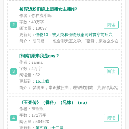
被淫追粉们缠上团播女主播NP
作者：你在流泪吗
字数：
40万字
2
阅读
阅读量：18097
更新到：
怪物10：被人类和怪物形态同时贯穿前后穴
简介：
阴间嬷……包含聊天室文学。“骚货，穿这么少在镜头前扭来
[柯南]原来我是gay？
作者：sanna
字数：
4万字
3
阅读
阅读量：52
更新到：
16.上瘾
简介：
梦境里，常识被扭曲，理智被削减，荒唐得莫名其妙，
《玉壶传》（骨科）（兄妹）（np）
作者：辞玖玖
字数：
171万字
4
阅读
阅读量：564920
更新到：
第五百九十二章