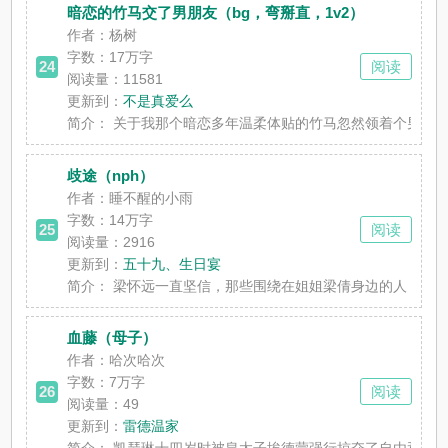
暗恋的竹马交了男朋友（bg，弯掰直，1v2）
作者：杨树
字数：
17万字
24
阅读
阅读量：11581
更新到：
不是真爱么
简介：
关于我那个暗恋多年温柔体贴的竹马忽然领着个男的羞答答
歧途（nph）
作者：睡不醒的小雨
字数：
14万字
25
阅读
阅读量：2916
更新到：
五十九、生日宴
简介：
梁怀远一直坚信，那些围绕在姐姐梁倩身边的人，最终都会
血藤（母子）
作者：哈次哈次
字数：
7万字
26
阅读
阅读量：49
更新到：
雷德温家
简介：
凯瑟琳十四岁时被皇太子埃德蒙强行掠夺了自由和身体，五