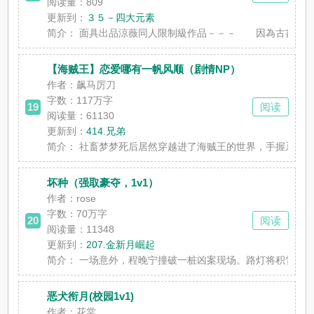
阅读量：809
更新到：
３５－四大元素
简介：
面具出品涼薇同人限制級作品－－－ 因為古書的咒語，
【海贼王】恋爱哪有一帆风顺（剧情NP）
作者：飙马厉刀
字数：
117万字
19
阅读
阅读量：61130
更新到：
414.兄弟
简介：
社畜梦梦死后居然穿越进了海贼王的世界，手握系统，看到
坏种（强取豪夺，1v1）
作者：rose
字数：
70万字
20
阅读
阅读量：11348
更新到：
207.金新月崛起
简介：
一场意外，程晚宁撞破一桩凶案现场。路灯将积雪反射出细
恶犬衔月(校园1v1)
作者：花棠