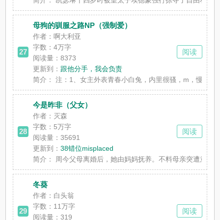
母狗的驯服之路NP（强制爱）
作者：啊大利亚
字数：
4万字
27
阅读
阅读量：8373
更新到：
跟他分手，我会负责
简介：
注：1、女主外表青春小白兔，内里很骚，m，慢慢接受了
今是昨非（父女）
作者：灭森
字数：
5万字
28
阅读
阅读量：35691
更新到：
38错位misplaced
简介：
周今父母离婚后，她由妈妈抚养。不料母亲突遭意外离世，
冬葵
作者：白头翁
字数：
11万字
29
阅读
阅读量：319