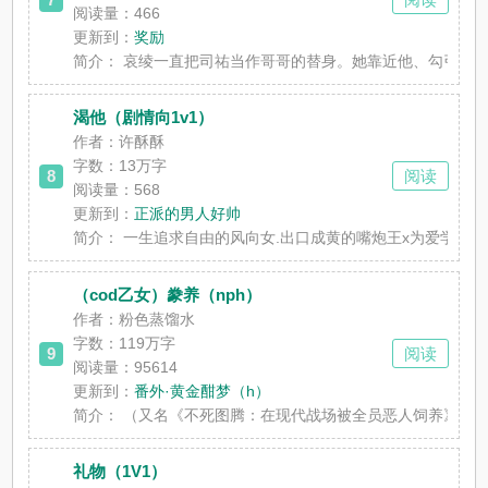
阅读量：466
更新到：
奖励
简介：
哀绫一直把司祐当作哥哥的替身。她靠近他、勾引他、利用
渴他（剧情向1v1）
作者：许酥酥
字数：
13万字
8
阅读
阅读量：568
更新到：
正派的男人好帅
简介：
一生追求自由的风向女.出口成黄的嘴炮王x为爱学骚的老派
（cod乙女）豢养（nph）
作者：粉色蒸馏水
字数：
119万字
9
阅读
阅读量：95614
更新到：
番外·黄金酣梦（h）
简介：
（又名《不死图腾：在现代战场被全员恶人饲养》、《误入
礼物（1V1）