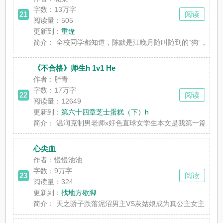
字数：
13万字
21
阅读
阅读量：505
更新到：
重逢
简介：
全校同学都知道，陈默是江晚月随叫随到的“狗”，是身份
《不合格》师生h 1v1 He
作者：胖青
字数：
17万字
22
阅读
阅读量：12649
更新到：
第六十四章芝士蛋糕（下）h
简介：
温润克制男老师x好色直球女学生本文是我第一篇文 主要是为
心尖血
作者：慢慢池池
字数：
9万字
23
阅读
阅读量：324
更新到：
找地方歇脚
简介：
天之骄子跌落泥沼男主VS灰姑娘成为真公主女主林音单亲