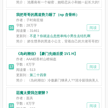
简介：
池雁南有一个秘密，她暗恋从小和她一起长大的竹马宋知谨
我把哥哥的黑道势力睡了（np 含骨科）
作者：子时南笙烟
字数：
28万字
16
阅读
阅读量：31461
更新到：
不是？你就这么忽悠单纯小男生去结扎啊
简介：
娇生惯养的黑道小公主，背着自己的大佬哥哥把他的庄园当
《岛屿潮信》【豪门先婚后爱 1V1 H】
作者：AAA稻香村山楂锅盔
字数：
8万字
17
阅读
阅读量：513
更新到：
第二十四章
简介：
《岛屿潮信》冷傲豪门继承人??清冷倔强病美人｜契约结婚
惡魔太愛我怎麼辦？
作者：面具
字数：
8万字
18
阅读