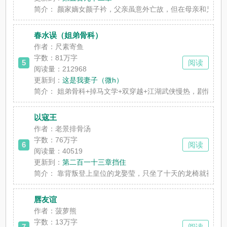
简介：
颜家嫡女颜子衿，父亲虽意外亡故，但在母亲和兄长的照顾
春水误（姐弟骨科）
作者：尺素寄鱼
字数：
81万字
5
阅读
阅读量：212968
更新到：
这是我妻子（微h）
简介：
姐弟骨科+掉马文学+双穿越+江湖武侠慢热，剧情向，该
以寇王
作者：老景排骨汤
字数：
76万字
6
阅读
阅读量：40519
更新到：
第二百一十三章挡住
简介：
靠背叛登上皇位的龙娶莹，只坐了十天的龙椅就被拉下了马
唇友谊
作者：菠萝熊
字数：
13万字
7
阅读