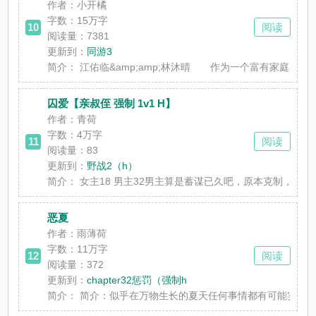
作者：小开橘
字数：
15万字
10
阅读
阅读量：7381
更新到：
同游3
简介：
江佑临&amp;amp;林沐晴 作为一个富有家庭小女孩家的
囚爱【亲叔侄 强制 1v1 H】
作者：青荷
字数：
4万字
11
阅读
阅读量：83
更新到：
野战2（h）
简介：
女主18 男主32男主算是蓄谋已久吧，原本克制，但随着
恶夏
作者：雨薄荷
字数：
11万字
12
阅读
阅读量：372
更新到：
chapter32惩罚（强制h
简介：
简介：似乎在万物生长的夏天任何事情都有可能实现。爱，