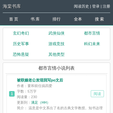
海棠书库
阅读历史
|
登录
|
注册
首 页
书 库
排行
全本
搜 索
玄幻奇幻
武侠仙侠
都市言情
历史军事
游戏竞技
科幻未来
恐怖悬疑
其他类型
都市言情小说列表
被联姻老公发现我写po文后
作者：要和前任搞四爱
字数：
5万字
1
阅读
阅读量：230
更新到：
满足（HH）
简介：
温意是中文系出了名的古典文学教授。知书达理，温柔端庄